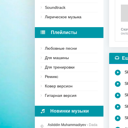
Soundtrack
Лирическое музыка
Ска
Плейлисты
онл
Любовные песни
Для машины
Ещ
Для тренировки
S
Ремикс
S
Ковер версион
S
Гитарная версия
S
Новинки музыки
S
Asliddin Muhammadiyev
-
Dada