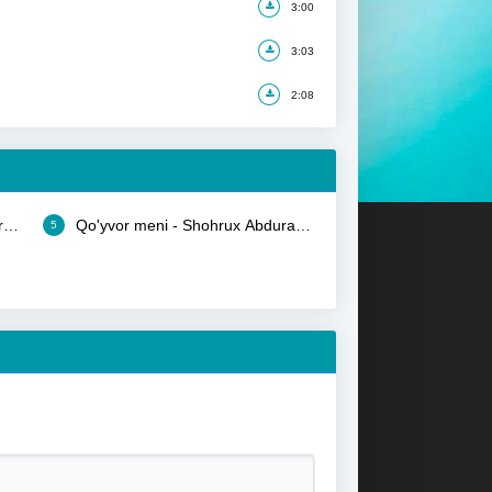
3:00
3:03
2:08
urahmonov
Qo'yvor meni - Shohrux Abdurahmonov
5