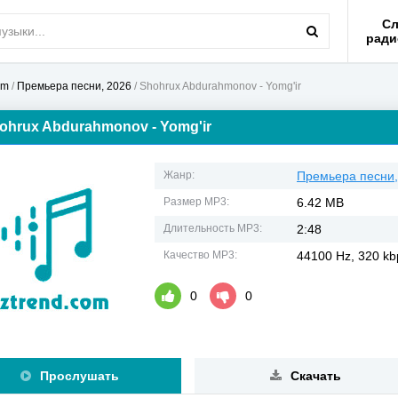
Сл
ради
om
/
Премьера песни, 2026
/ Shohrux Abdurahmonov - Yomg'ir
ohrux Abdurahmonov - Yomg'ir
Жанр:
Премьера песни,
Размер MP3:
6.42 MB
Длительность MP3:
2:48
Качество MP3:
44100 Hz, 320 kbp
0
0
Прослушать
Скачать