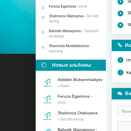
S
Feruza Egamova
-
Do'st
S
Shahnoza Otaboyeva
-
Gul olib
bering
S
Bahodir Mamajonov
-
Tijoratchi
do'stimga
Ищ
Shaxzoda Mustafakulova
-
Anorang
Un
1
Новые альбомы
Ke
2
Asliddin Muhammadiyev
-
Dada
Ва
Feruza Egamova
-
Do'st
Shahnoza Otaboyeva
-
Gul olib bering
Bahodir Mamajonov
-