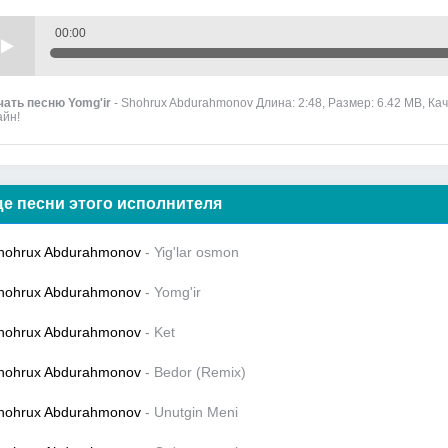
00:00
чать песню Yomg'ir
- Shohrux Abdurahmonov Длина: 2:48, Размер: 6.42 MB, Ка
айн!
е песни этого исполнителя
hohrux Abdurahmonov
- Yig'lar osmon
hohrux Abdurahmonov
- Yomg'ir
hohrux Abdurahmonov
- Ket
hohrux Abdurahmonov
- Bedor (Remix)
hohrux Abdurahmonov
- Unutgin Meni