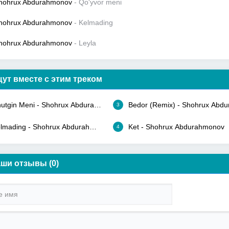
hohrux Abdurahmonov
- Qo'yvor meni
hohrux Abdurahmonov
- Kelmading
hohrux Abdurahmonov
- Leyla
ут вместе с этим треком
utgin Meni - Shohrux Abdurahmonov
Bedor (Remix) - Shohrux Abd
3
lmading - Shohrux Abdurahmonov
Ket - Shohrux Abdurahmonov
4
ши отзывы (0)