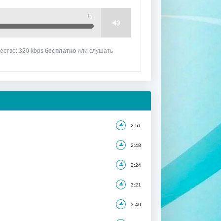
Е
чество: 320 kbps
бесплатно
или слушать
2:51
2:48
2:24
3:21
3:40