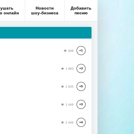
ушать
Новости
Добавить
о онлайн
шоу-бизнеса
песню
+1
948
+3
1 993
+5
2 935
+3
1 449
+4
2 446