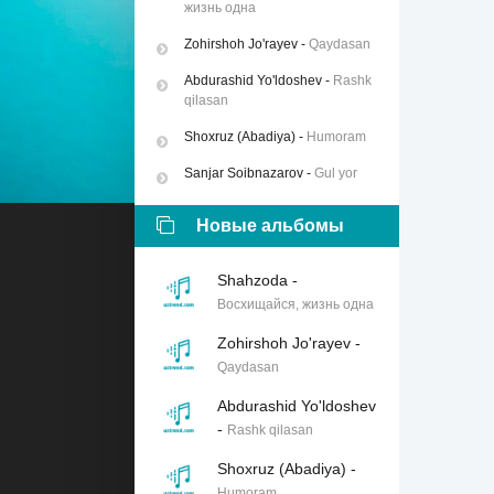
жизнь одна
Zohirshoh Jo'rayev
-
Qaydasan
Abdurashid Yo'ldoshev
-
Rashk
qilasan
Shoxruz (Abadiya)
-
Humoram
Sanjar Soibnazarov
-
Gul yor
Новые альбомы
Shahzoda
-
Восхищайся, жизнь одна
Zohirshoh Jo'rayev
-
Qaydasan
Abdurashid Yo'ldoshev
-
Rashk qilasan
Shoxruz (Abadiya)
-
Humoram