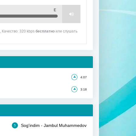
Е
, Качество: 320 kbps
бесплатно
или слушать
4:07
3:18
Sog'indim - Jambul Muhammedov
5