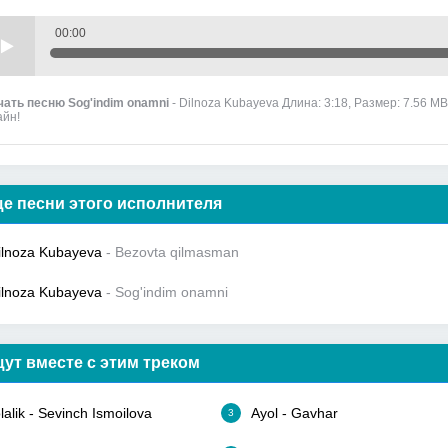
00:00
чать песню Sog'indim onamni
- Dilnoza Kubayeva Длина: 3:18, Размер: 7.56 MB
айн!
е песни этого исполнителя
ilnoza Kubayeva
- Bezovta qilmasman
ilnoza Kubayeva
- Sog'indim onamni
ут вместе с этим треком
lalik - Sevinch Ismoilova
Ayol - Gavhar
3