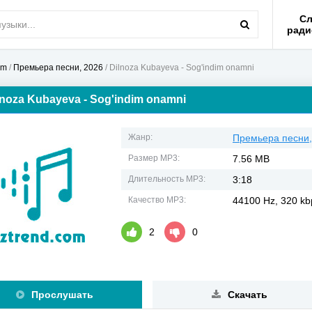
Сл
ради
om
/
Премьера песни, 2026
/ Dilnoza Kubayeva - Sog'indim onamni
lnoza Kubayeva - Sog'indim onamni
Жанр:
Премьера песни,
Размер MP3:
7.56 MB
Длительность MP3:
3:18
Качество MP3:
44100 Hz, 320 kbp
2
0
Прослушать
Скачать