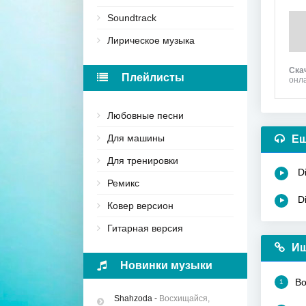
Soundtrack
Лирическое музыка
Ска
Плейлисты
онл
Любовные песни
Для машины
Ещ
Для тренировки
D
Ремикс
D
Ковер версион
Гитарная версия
Ищ
Новинки музыки
Bo
1
Shahzoda
-
Восхищайся,