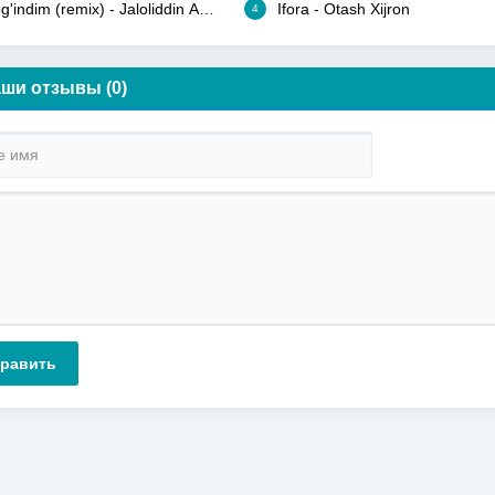
g'indim (remix) - Jaloliddin Ahmadaliyev
Ifora - Otash Xijron
4
ши отзывы (0)
равить