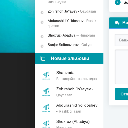
жизнь одна
So
2
Zohirshoh Jo'rayev
-
Qaydasan
Abdurashid Yo'ldoshev
-
Rashk
Ва
qilasan
Shoxruz (Abadiya)
-
Humoram
Sanjar Soibnazarov
-
Gul yor
Новые альбомы
Shahzoda
-
Восхищайся, жизнь одна
Zohirshoh Jo'rayev
-
Отп
Qaydasan
Abdurashid Yo'ldoshev
-
Rashk qilasan
Shoxruz (Abadiya)
-
Humoram