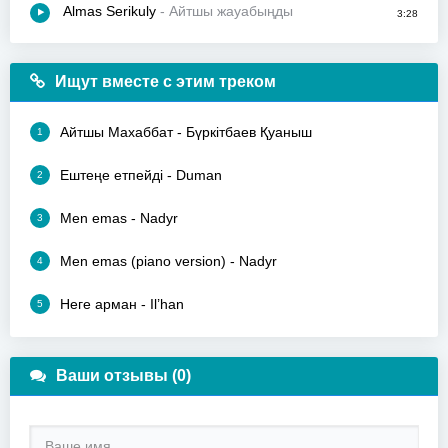
Almas Serikuly
- Айтшы жауабыңды
3:28
Ищут вместе с этим треком
Айтшы Махаббат - Бүркітбаев Қуаныш
1
Ештеңе етпейді - Duman
2
Men emas - Nadyr
3
Men emas (piano version) - Nadyr
4
Неге арман - Il’han
5
Ваши отзывы (0)